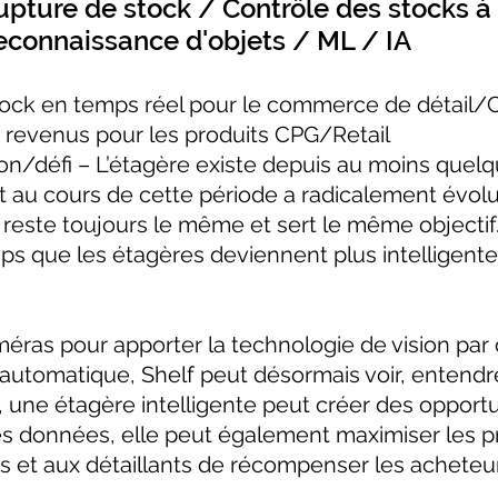
 Rupture de stock / Contrôle des stocks à
econnaissance d'objets / ML / IA
stock en temps réel pour le commerce de détail
 revenus pour les produits CPG/Retail
on/défi – L’étagère existe depuis au moins quelqu
t au cours de cette période a radicalement évol
 reste toujours le même et sert le même objectif.
emps que les étagères deviennent plus intelligent
méras pour apporter la technologie de vision par
ge automatique, Shelf peut désormais voir, entend
s, une étagère intelligente peut créer des opport
s données, elle peut également maximiser les pro
s et aux détaillants de récompenser les acheteu