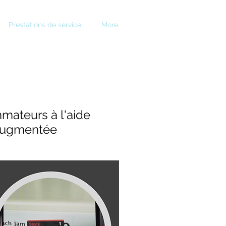
Prestations de service
More
mateurs à l'aide
é augmentée