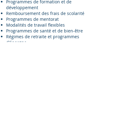
Programmes
de formation et de
développement
Remboursement des frais de scolarité
Programmes de mentorat
Modalités de travail flexibles
Programmes de santé et de bien-être
Régimes de retraite et programmes
d'épargne
Initiatives visant à concilier travail et vie
privée
​Ces
avantages liés à la carrière
contribuent collectivement à
créer un environnement de
travail favorable et enrichissant,
à fidéliser les employés et à
contribuer au succès
organisationnel à long terme.